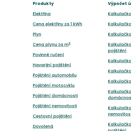
Produkty
Výpočet 
Elektřina
Kalkulačka
Cena elektřiny za 1 kWh
Kalkulačka
Plyn
Kalkulačka
3
Cena plynu za m
Kalkulačka
pojištění
Povinné ručení
Kalkulačka
Havarijní pojištění
Kalkulačka
Pojištění automobilu
Kalkulačka
Pojištění motocyklu
Kalkulačka
Pojištění domácnosti
domácnos
Pojištění nemovitosti
Kalkulačka
nemovitost
Cestovní pojištění
Kalkulačk
Dovolená
pojištění