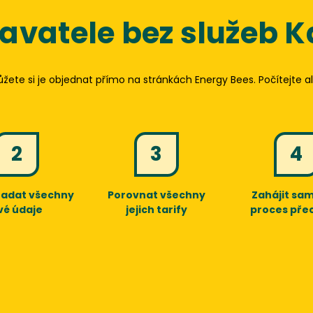
vatele bez služeb Ka
ůžete si je objednat přímo na stránkách
Energy Bees
. Počítejte 
2
3
4
zadat všechny
Porovnat všechny
Zahájit sam
vé údaje
jejich tarify
proces pře