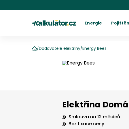
Kalkulátor.cz
Energie
Pojištěn
Kalkulačka elektřiny
Povinné r
C
Kalkulačka plynu
Havarijní 
Cení
Kalkulačky spotřeby
Ostatní p
Dodavatelé
Dodavatel
Kalkulačk
Kde najít fakturu
Vyúč
/
Dodavatelé elektřiny
/
Energy Bees
Domů
Elektřina Domá
Smlouva na 12 měsíců
Bez fixace ceny