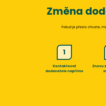
Změna doda
Pokud je přesto chcete, m
1
Kontaktovat
Znovu 
dodavatele napřímo
s