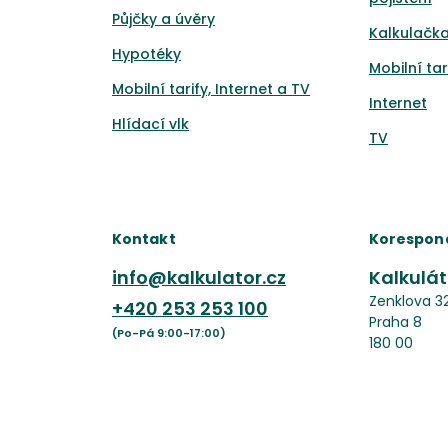
Půjčky a úvěry
Kalkulačka
Hypotéky
Mobilní tar
Mobilní tarify, Internet a TV
Internet
Hlídací vlk
TV
Kontakt
Korespon
info@kalkulator.cz
Kalkuláto
Zenklova 3
+420
253 253 100
Praha 8
(Po-Pá 9:00-17:00)
180 00