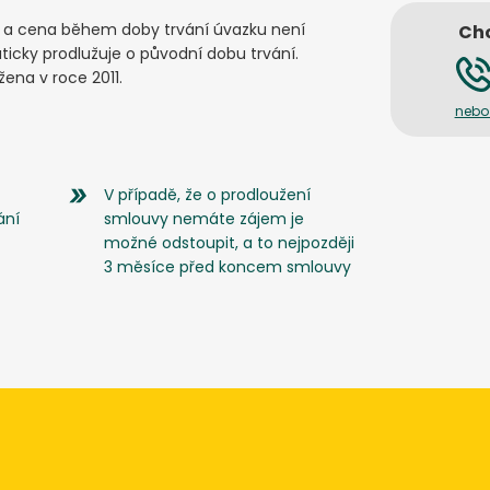
ů a cena během doby trvání úvazku není
Chc
icky prodlužuje o původní dobu trvání.
ena v roce 2011.
nebo
V případě, že o prodloužení
ání
smlouvy nemáte zájem je
možné odstoupit, a to nejpozději
3 měsíce před koncem smlouvy