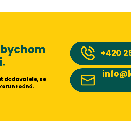
 abychom
+420
2
.
info@k
t dodavatele, se
 korun ročně.