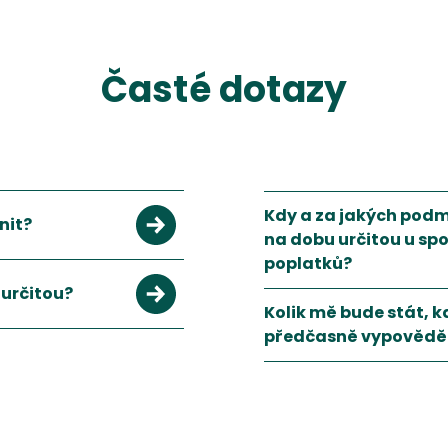
Časté dotazy
Kdy a za jakých pod
nit?
na dobu určitou u spo
poplatků?
 jednou ročně, ale není to pravidlem.
určitou?
S novelou energetického z
Kolik mě bude stát, k
 podmínky prolongace smlouvy a její výpovědní doba pro všechny
předčasně vypovědět
Při předčasném vypovězen