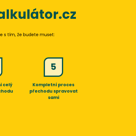
lkulátor.cz
ale s tím, že budete muset:
5
i celý
Kompletní proces
chodu
přechodu spravovat
sami