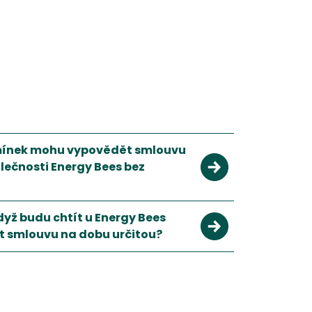
mínek mohu vypovědět smlouvu
lečnosti Energy Bees bez
ákona k 1.1.2022 jsou podmínky prolongace smlouvy a její výpov
dyž budu chtít u Energy Bees
 dodavatele stejné. Platí tedy, že po uplynutí sjednané doby s
 smlouvu na dobu určitou?
í smlouvy budete muset zaplatit pokutu 5 000 Kč.