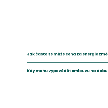
Jak často se může cena za energie změ
To záleží na dodavateli. Většinou se ceníky mění
Kdy mohu vypovědět smlouvu na dobu 
S novelou energetického zákona k 1.1.2022 jsou