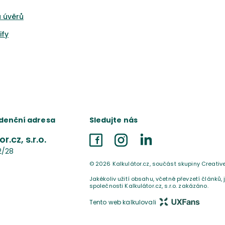
 úvěrů
ify
denční adresa
Sledujte nás
r.cz, s.r.o.
Facebook
Instagram
LinkedIn
2/28
©
2026
Kalkulátor.cz, součást skupiny Creativ
Jakékoliv užití obsahu, včetně převzetí článků,
společnosti Kalkulátor.cz, s.r.o. zakázáno.
Tento web kalkulovali
UX Fans s.r.o.