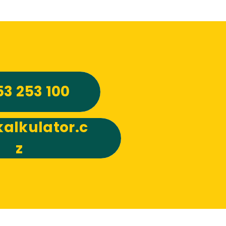
53 253 100
alkulator.c
z