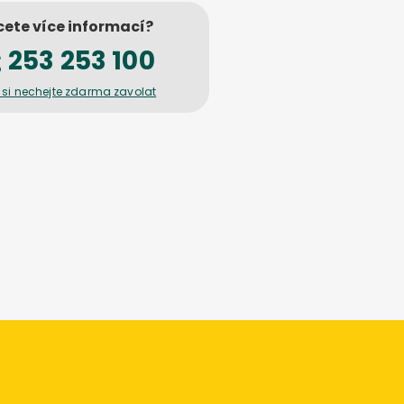
ete více informací?
253 253 100
 si nechejte zdarma zavolat