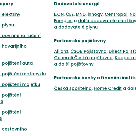
úspory
Dodavatelé energií
 elektřiny
E.ON
,
ČEZ
,
MND
,
innogy
,
Centropol
,
Na
Energies
a
další dodavatelé elektřin
 plynu
a
dodavatelé plynu
 povinného ručení
Partnerské pojišťovny
 havarijního
Allianz
,
ČSOB Pojišťovna
,
Direct Pojiš
Generali Česká pojišťovna
,
Kooperat
 pojištění auta
a
další pojišťovny
 pojištění motocyklu
Partnerské banky a finanční instit
 pojištění majetku
Česká spořitelna
,
Home Credit
a dal
 pojištění
ti
 pojištění
i
a cestovního