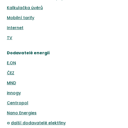
Kalkulačka úvěrů
Mobilní tarify
Internet
TV
Dodavatelé energií
E.ON
ČEZ
MND
innogy
Centropol
Nano Energies
a
další dodavatelé elektřiny