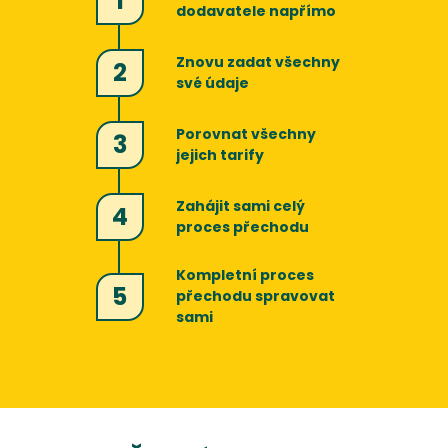
1
dodavatele napřímo
Znovu zadat všechny
2
své údaje
Porovnat všechny
3
jejich tarify
Zahájit sami celý
4
proces přechodu
Kompletní proces
5
přechodu spravovat
sami