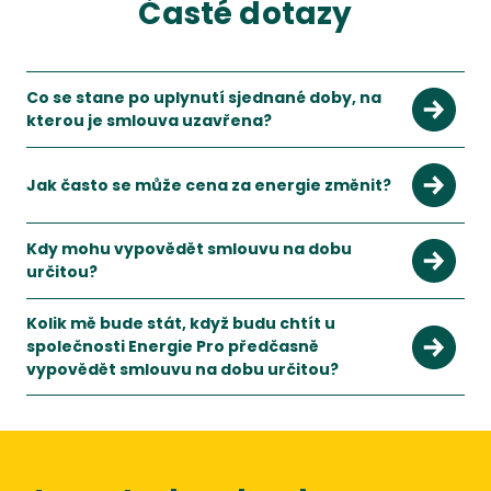
Časté dotazy
Co se stane po uplynutí sjednané doby, na
kterou je smlouva uzavřena?
S novelou energetického zákona k 1.1.2022 jsou podmínky pr
Jak často se může cena za energie změnit?
To záleží na dodavateli. Většinou se ceníky mění jednou ročn
Kdy mohu vypovědět smlouvu na dobu
určitou?
S novelou energetického zákona k 1.1.2022 jsou podmínky pr
Kolik mě bude stát, když budu chtít u
společnosti Energie Pro předčasně
vypovědět smlouvu na dobu určitou?
Při předčasném vypovězení smlouvy budete muset zaplatit sm