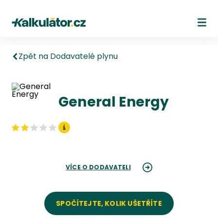
Kalkulátor.cz
Ote
Zpět na Dodavatelé plynu
General Energy
VÍCE O DODAVATELI
SPOČÍTEJTE, KOLIK UŠETŘÍTE