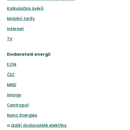
Kalkulačka úvěrů
Mobilní tarify
Internet
TV
Dodavatelé energií
E.ON
ČEZ
MND
innogy
Centropol
Nano Energies
a
další dodavatelé elektřiny