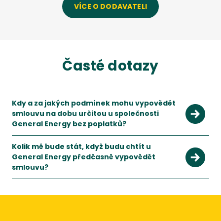
VÍCE O DODAVATELI
Časté dotazy
Kdy a za jakých podmínek mohu vypovědět
smlouvu na dobu určitou u společnosti
General Energy bez poplatků?
S novelou energetického zákona k 1.1.2022 jsou podmínky pr
Kolik mě bude stát, když budu chtít u
General Energy předčasně vypovědět
smlouvu?
Při předčasném vypovězení smlouvy vám General Energy účtu