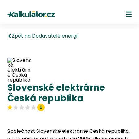
Kalkulátor.cz
Ote
Zpět na Dodavatelé energií
Slovenské elektrárne
Česká republika
Společnost Slovenské elektrárne Česká republika,
s. r. o. působí na trhu od roku 2005. Hlavní činností