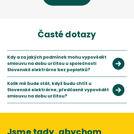
Časté dotazy
Kdy a za jakých podmínek mohu vypovědět
smlouvu na dobu určitou u společnosti
Slovenské elektrárne bez poplatků?
S novelou energetického zákona k 1.1.2022 jsou podmínky pr
Kolik mě bude stát, když budu chtít u
Slovenské elektrárne, předčasně vypovědět
smlouvu na dobu určitou?
Při předčasném vypovězení smlouvy budete muset zaplatit do
Jsme tady, abychom