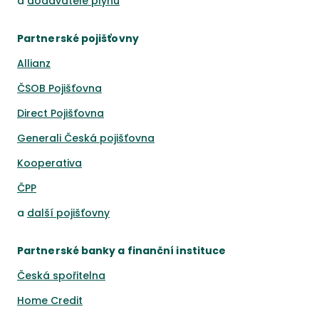
a
dodavatelé plynu
Partnerské pojišťovny
Allianz
ČSOB Pojišťovna
Direct Pojišťovna
Generali Česká pojišťovna
Kooperativa
ČPP
a
další pojišťovny
Partnerské banky a finanční instituce
Česká spořitelna
Home Credit