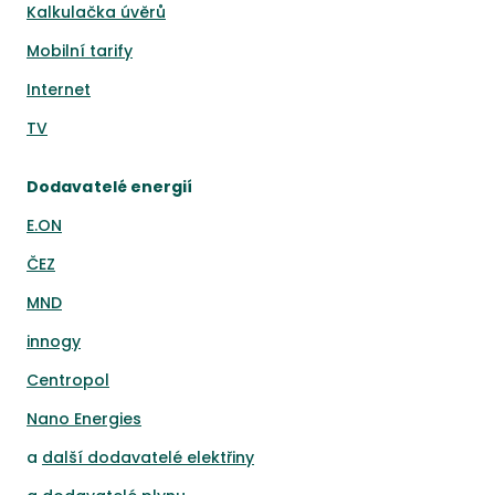
Kalkulačka úvěrů
Mobilní tarify
Internet
TV
Dodavatelé energií
E.ON
ČEZ
MND
innogy
Centropol
Nano Energies
a
další dodavatelé elektřiny