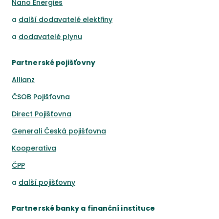
Nano Energies
a
další dodavatelé elektřiny
a
dodavatelé plynu
Partnerské pojišťovny
Allianz
ČSOB Pojišťovna
Direct Pojišťovna
Generali Česká pojišťovna
Kooperativa
ČPP
a
další pojišťovny
Partnerské banky a finanční instituce