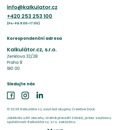
info@kalkulator.cz
+420
253 253 100
(Po-Pá 9:00-17:00)
Korespondenční adresa
Kalkulátor.cz, s.r.o.
Zenklova 32/28
Praha 8
180 00
Sledujte nás
Facebook
Instagram
LinkedIn
©
2026
Kalkulátor.cz, součást skupiny Creative Dock
Jakékoliv užití obsahu, včetně převzetí článků, je bez souhlasu
společnosti Kalkulátor.cz, s.r.o. zakázáno.