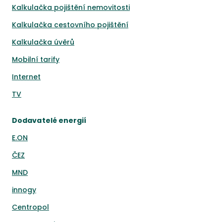
Kalkulačka pojištění nemovitosti
Kalkulačka cestovního pojištění
Kalkulačka úvěrů
Mobilní tarify
Internet
TV
Dodavatelé energií
E.ON
ČEZ
MND
innogy
Centropol