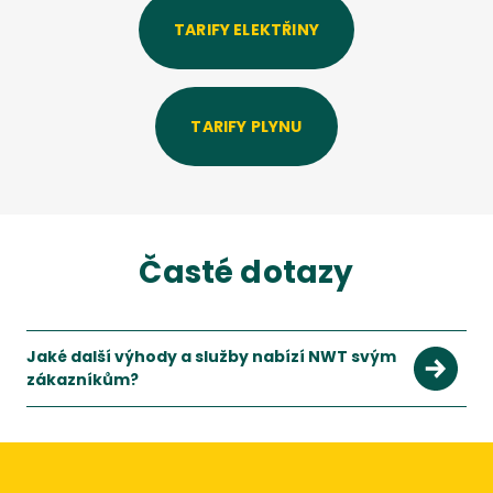
TARIFY ELEKTŘINY
TARIFY PLYNU
Časté dotazy
Jaké další výhody a služby nabízí NWT svým
zákazníkům?
Společnost NWT svým zákazníkům v rámci úspory dokáže pom