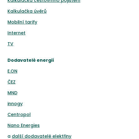
Kalkulačka cestovního pojištění
Kalkulačka úvěrů
Mobilní tarify
Internet
TV
Dodavatelé energií
E.ON
ČEZ
MND
innogy
Centropol
Nano Energies
a
další dodavatelé elektřiny