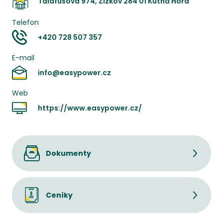
Talafusova 974, Žižkov 284 01 Kutná Hora
Telefon
+420 728 507 357
E-mail
info@easypower.cz
Web
https://www.easypower.cz/
Dokumenty
Ceníky