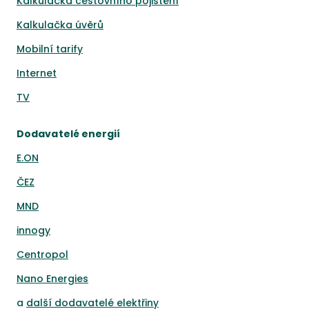
Kalkulačka cestovního pojištění
Kalkulačka úvěrů
Mobilní tarify
Internet
TV
Dodavatelé energií
E.ON
ČEZ
MND
innogy
Centropol
Nano Energies
a
další dodavatelé elektřiny