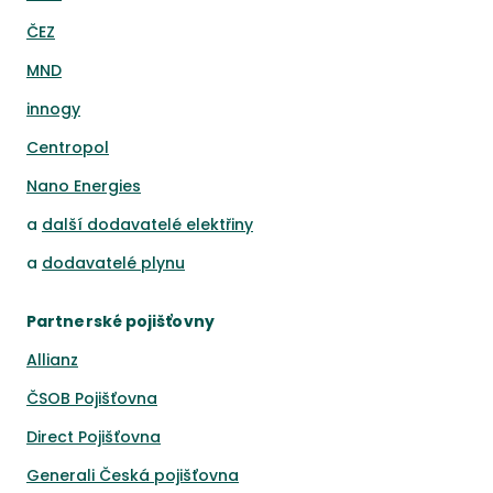
ČEZ
MND
innogy
Centropol
Nano Energies
a
další dodavatelé elektřiny
a
dodavatelé plynu
Partnerské pojišťovny
Allianz
ČSOB Pojišťovna
Direct Pojišťovna
Generali Česká pojišťovna