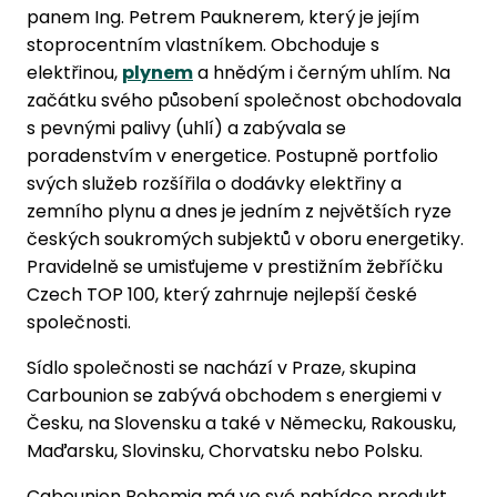
panem Ing. Petrem Pauknerem, který je jejím
stoprocentním vlastníkem. Obchoduje s
elektřinou,
plynem
a hnědým i černým uhlím. Na
začátku svého působení společnost obchodovala
s pevnými palivy (uhlí) a zabývala se
poradenstvím v energetice. Postupně portfolio
svých služeb rozšířila o dodávky elektřiny a
zemního plynu a dnes je jedním z největších ryze
českých soukromých subjektů v oboru energetiky.
Pravidelně se umisťujeme v prestižním žebříčku
Czech TOP 100, který zahrnuje nejlepší české
společnosti.
Sídlo společnosti se nachází v Praze, skupina
Carbounion se zabývá obchodem s energiemi v
Česku, na Slovensku a také v Německu, Rakousku,
Maďarsku, Slovinsku, Chorvatsku nebo Polsku.
Cabounion Bohemia má ve své nabídce produkt