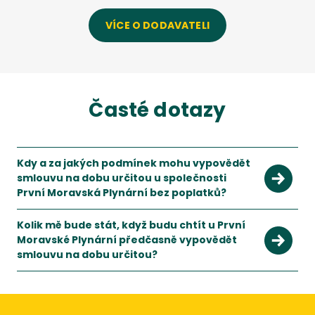
VÍCE O DODAVATELI
Časté dotazy
Kdy a za jakých podmínek mohu vypovědět
smlouvu na dobu určitou u společnosti
První Moravská Plynární bez poplatků?
S novelou energetického zákona k 1.1.2022 jsou podmínky pr
Kolik mě bude stát, když budu chtít u První
Moravské Plynární předčasně vypovědět
smlouvu na dobu určitou?
Při předčasném vypovězení smlouvy budete muset zaplatit 