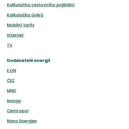
Kalkulačka cestovního pojištění
Kalkulačka úvěrů
Mobilní tarify
Internet
TV
Dodavatelé energií
E.ON
ČEZ
MND
innogy
Centropol
Nano Energies