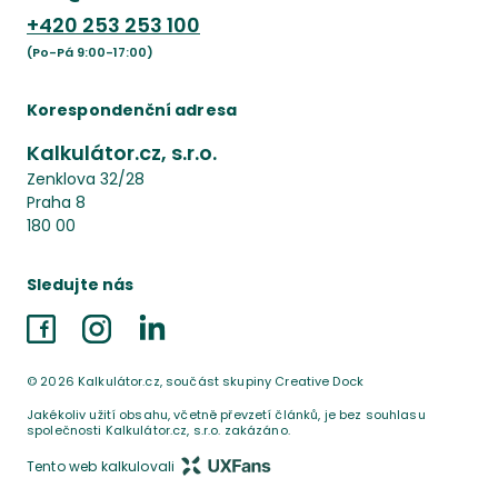
+420
253 253 100
(Po-Pá 9:00-17:00)
Korespondenční adresa
Kalkulátor.cz, s.r.o.
Zenklova 32/28
Praha 8
180 00
Sledujte nás
Facebook
Instagram
LinkedIn
©
2026
Kalkulátor.cz, součást skupiny Creative Dock
Jakékoliv užití obsahu, včetně převzetí článků, je bez souhlasu
společnosti Kalkulátor.cz, s.r.o. zakázáno.
Tento web kalkulovali
UX Fans s.r.o.