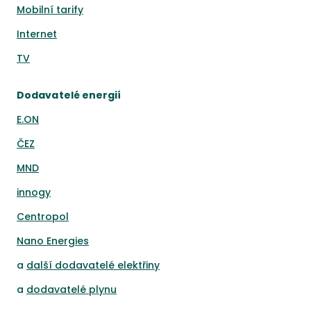
Mobilní tarify
Internet
TV
Dodavatelé energií
E.ON
ČEZ
MND
innogy
Centropol
Nano Energies
a
další dodavatelé elektřiny
a
dodavatelé plynu