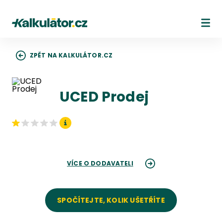
Kalkulátor.cz
Ote
ZPĚT NA KALKULÁTOR.CZ
UCED Prodej
VÍCE O DODAVATELI
SPOČÍTEJTE, KOLIK UŠETŘÍTE