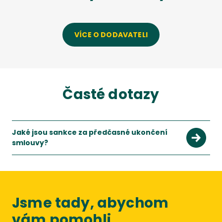
VÍCE O DODAVATELI
Časté dotazy
Jaké jsou sankce za předčasné ukončení
smlouvy?
Výše smluvní sankce se stanoví součinem 50% dohodnuté cen
Jsme tady, abychom
vám pomohli.