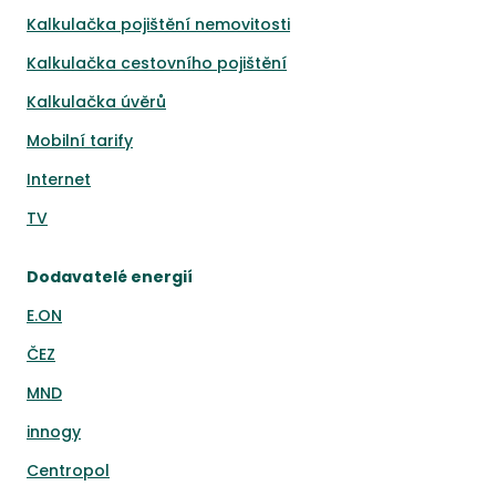
Kalkulačka pojištění nemovitosti
Kalkulačka cestovního pojištění
Kalkulačka úvěrů
Mobilní tarify
Internet
TV
Dodavatelé energií
E.ON
ČEZ
MND
innogy
Centropol