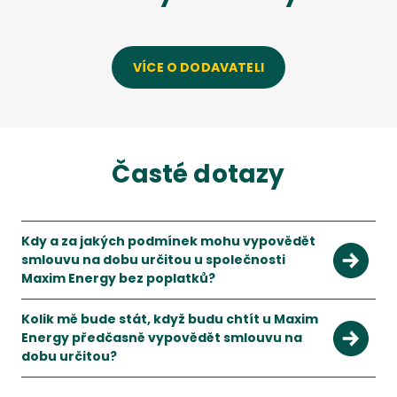
VÍCE O DODAVATELI
Časté dotazy
Kdy a za jakých podmínek mohu vypovědět
smlouvu na dobu určitou u společnosti
Maxim Energy bez poplatků?
S novelou energetického zákona k 1.1.2022 jsou podmínky pr
Kolik mě bude stát, když budu chtít u Maxim
Energy předčasně vypovědět smlouvu na
dobu určitou?
Při předčasném vypovězení smlouvy budete muset zaplatit p