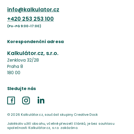
info@kalkulator.cz
+420
253 253 100
(Po-Pá 9:00-17:00)
Korespondenční adresa
Kalkulátor.cz, s.r.o.
Zenklova 32/28
Praha 8
180 00
Sledujte nás
Facebook
Instagram
LinkedIn
©
2026
Kalkulátor.cz, součást skupiny Creative Dock
Jakékoliv užití obsahu, včetně převzetí článků, je bez souhlasu
společnosti Kalkulátor.cz, s.r.o. zakázáno.