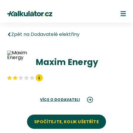
Kalkulátor.cz
Ote
Zpět na Dodavatelé elektřiny
Maxim Energy
VÍCE O DODAVATELI
SPOČÍTEJTE, KOLIK UŠETŘÍTE