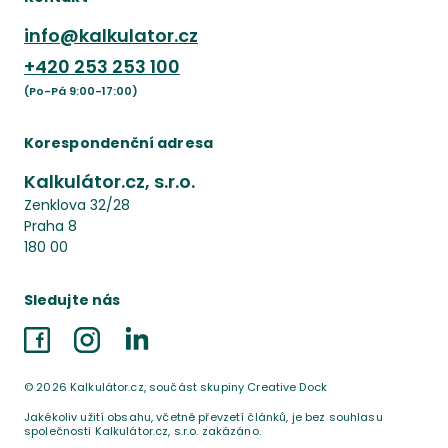
info@kalkulator.cz
+420
253 253 100
(Po-Pá 9:00-17:00)
Korespondenční adresa
Kalkulátor.cz, s.r.o.
Zenklova 32/28
Praha 8
180 00
Sledujte nás
Facebook
Instagram
LinkedIn
©
2026
Kalkulátor.cz, součást skupiny Creative Dock
Jakékoliv užití obsahu, včetně převzetí článků, je bez souhlasu
společnosti Kalkulátor.cz, s.r.o. zakázáno.