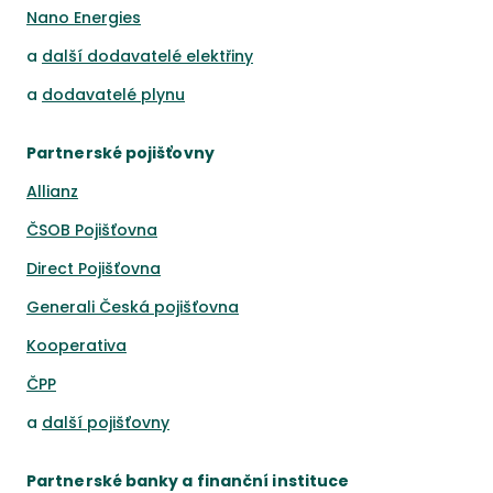
Nano Energies
a
další dodavatelé elektřiny
a
dodavatelé plynu
Partnerské pojišťovny
Allianz
ČSOB Pojišťovna
Direct Pojišťovna
Generali Česká pojišťovna
Kooperativa
ČPP
a
další pojišťovny
Partnerské banky a finanční instituce