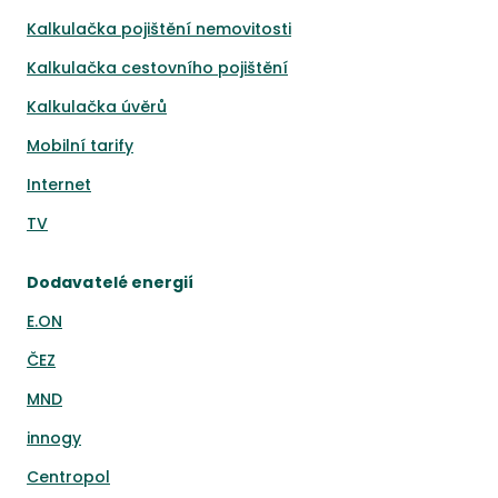
Kalkulačka pojištění nemovitosti
Kalkulačka cestovního pojištění
Kalkulačka úvěrů
Mobilní tarify
Internet
TV
Dodavatelé energií
E.ON
ČEZ
MND
innogy
Centropol