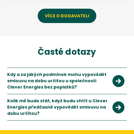
VÍCE O DODAVATELI
Časté dotazy
Kdy a za jakých podmínek mohu vypovědět
smlouvu na dobu určitou u společnosti
Clever Energies bez poplatků?
S novelou energetického zákona k 1.1.2022 jsou podmínky pr
Kolik mě bude stát, když budu chtít u Clever
Energies předčasně vypovědět smlouvu na
dobu určitou?
Při předčasném vypovězení smlouvy budete muset zaplatit do