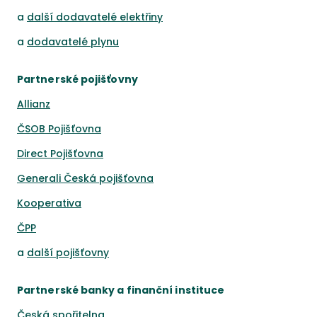
a
další dodavatelé elektřiny
a
dodavatelé plynu
Partnerské pojišťovny
Allianz
ČSOB Pojišťovna
Direct Pojišťovna
Generali Česká pojišťovna
Kooperativa
ČPP
a
další pojišťovny
Partnerské banky a finanční instituce
Česká spořitelna