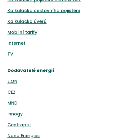
Kalkulačka cestovního pojištění
Kalkulačka úvěrů
Mobilní tarify
Internet
TV
Dodavatelé energií
E.ON
ČEZ
MND
innogy
Centropol
Nano Energies