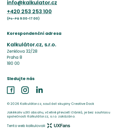
info@kalkulator.cz
+420
253 253 100
(Po-Pá 9:00-17:00)
Korespondenční adresa
Kalkulátor.cz, s.r.o.
Zenklova 32/28
Praha 8
180 00
Sledujte nás
Facebook
Instagram
LinkedIn
©
2026
Kalkulátor.cz, součást skupiny Creative Dock
Jakékoliv užití obsahu, včetně převzetí článků, je bez souhlasu
společnosti Kalkulátor.cz, s.r.o. zakázáno.
Tento web kalkulovali