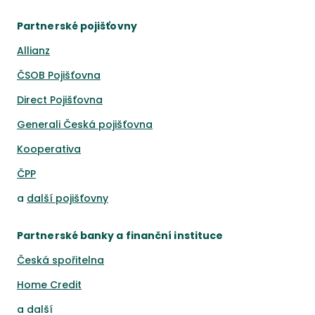
Partnerské pojišťovny
Allianz
ČSOB Pojišťovna
Direct Pojišťovna
Generali Česká pojišťovna
Kooperativa
ČPP
a
další pojišťovny
Partnerské banky a finanční instituce
Česká spořitelna
Home Credit
a
další