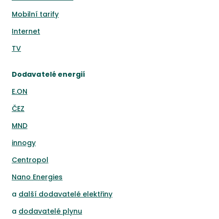
Mobilní tarify
Internet
TV
Dodavatelé energií
E.ON
ČEZ
MND
innogy
Centropol
Nano Energies
a
další dodavatelé elektřiny
a
dodavatelé plynu