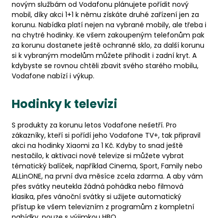
novým službám od Vodafonu plánujete pořídit nový
mobil, díky akci 1+1 k němu získáte druhé zařízení jen za
korunu. Nabídka platí nejen na vybrané mobily, ale třeba i
na chytré hodinky. Ke všem zakoupeným telefonům pak
za korunu dostanete ještě ochranné sklo, za další korunu
si k vybraným modelům můžete přihodit i zadní kryt. A
kdybyste se rovnou chtěli zbavit svého starého mobilu,
Vodafone nabízí i výkup.
Hodinky k televizi
S produkty za korunu letos Vodafone nešetří. Pro
zákazníky, kteří si pořídí jeho Vodafone TV+, tak připravil
akci na hodinky Xiaomi za 1 Kč. Kdyby to snad ještě
nestačilo, k aktivaci nové televize si můžete vybrat
tématický balíček, například Cinema, Sport, Family nebo
ALLinONE, na první dva měsíce zcela zdarma. A aby vám
přes svátky neutekla žádná pohádka nebo filmová
klasika, přes vánoční svátky si užijete automatický
přístup ke všem televizním z programům z kompletní
nabídky, pouze s výjimkou HBO.