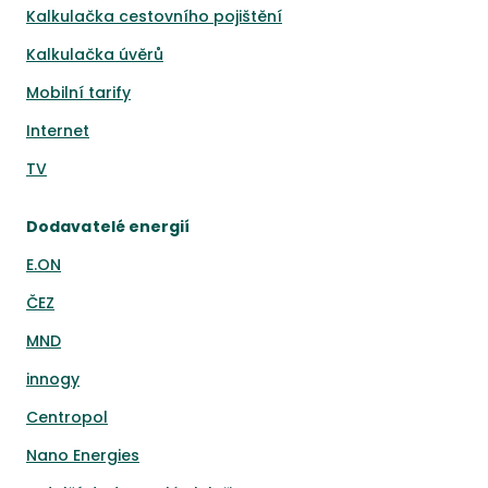
Kalkulačka cestovního pojištění
Kalkulačka úvěrů
Mobilní tarify
Internet
TV
Dodavatelé energií
E.ON
ČEZ
MND
innogy
Centropol
Nano Energies