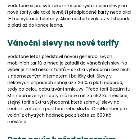
Vodafone si pro své zákazníky přichystal nejen slevy na
nové tarify, ale také levnější předplacené karty nebo akci
1+1 na vybrané telefony. Akce odstartovala už v listopadu
a platí až do konce ledna.
Vánoční slevy na nové tarify
Vodafone letos představil novou generaci svých
mobilních tarifů a hned je zařadil do vánočních slev. Na
výběr je hned několik tarifů – s Extra výhodami i bez nich,
s neomezeným internetem i balíčky dat. Slevy v
některých případech sahají až k 26 % a platí napořád,
tedy po celou dobu trvání smlouvy. Třeba tarif BezLimitu
M s neomezenými daty můžete mít za 592 Kč měsíčně,
stejný tarif s Extra výhodami, které zahrnují slevy na
mobilní zařízení i pojištění nebo službu OneNumber pro
volání z chytrých hodinek, pak získáte za 693 Kč
měsíčně.