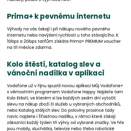
Prima+ k pevnému internetu
Výhody na vás čekají i při nákupu nového pevného
internetu nebo navýšení rychlosti u toho stávajícího. K
1Gbps a 2Gbps tarifům získáte Prima+ PREMIUM voucher
na tři měsíce zdarma.
Kolo štěstí, katalog slev a
vánoční nadílka v aplikaci
Vodafone už v říjnu spustil novou aplikaci Můj Vodafone+
s věrnostním programem Vodafone Happy. Najdete tam
Kolo štěstí, ve kterém si lze každých sedm dní vytočit
slevu na nákup zboží či služeb u vybraných obchodníků,
nebo Katalog stálých slev. Do poloviny prosince tady
navíc najdete i Šťastnou nadílku, v rámci které získají
zákazníci každý týden tři výhry od vybrané značky. Ve hře
jsou mobily, sluchátka, televize nebo třeba robotické