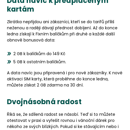
Data navíc k předplaceným
kartám
Zkrátka nepřijdou ani zákazníci, kteří se do tarifů příliš
neženou a raději dávají přednost dobíjení. Až do konce
ledna získají k Fixním balíčkům při druhé a každé další
obnově bonusová data:
2 GB k balíčkům do 149 Kč
5 GB k ostatním balíčkům.
A data navíc jsou připravená i pro nové zákazníky. K nové
aktivaci SIM karty, která proběhne do konce ledna,
můžete získat 2 GB zdarma na 30 dní.
Dvojnásobná radost
Říká se, že sdílená radost se násobí. Teď si to můžete
otestovat v praxi a vyřešit rovnou i vánoční dárek pro
někoho ze svých blízkých. Pokud si ke stávajícím nebo i