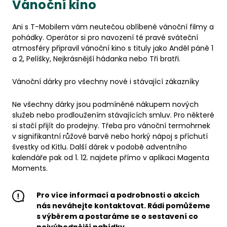
Vánoční kino
Ani s T-Mobilem vám neutečou oblíbené vánoční filmy a
pohádky. Operátor si pro navození té pravé sváteční
atmosféry připravil vánoční kino s tituly jako Anděl páně 1
a 2, Pelíšky, Nejkrásnější hádanka nebo Tři bratři.
Vánoční dárky pro všechny nové i stávající zákazníky
Ne všechny dárky jsou podmíněné nákupem nových
služeb nebo prodloužením stávajících smluv. Pro některé
si stačí přijít do prodejny. Třeba pro vánoční termohrnek
v signifikantní růžové barvě nebo horký nápoj s příchutí
švestky od Kitlu. Další dárek v podobě adventního
kalendáře pak od 1. 12. najdete přímo v aplikaci Magenta
Moments.
Pro více informací a podrobnosti o akcích
nás neváhejte kontaktovat. Rádi pomůžeme
s výběrem a postaráme se o sestavení co