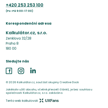
+420
253 253 100
(Po-Pá 9:00-17:00)
Korespondenční adresa
Kalkulátor.cz, s.r.o.
Zenklova 32/28
Praha 8
180 00
Sledujte nás
Facebook
Instagram
LinkedIn
©
2026
Kalkulátor.cz, součást skupiny Creative Dock
Jakékoliv užití obsahu, včetně převzetí článků, je bez souhlasu
společnosti Kalkulátor.cz, s.r.o. zakázáno.
Tento web kalkulovali
UX Fans s.r.o.