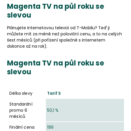
Magenta TV na půl roku se
slevou
Plánujete internetovou televizi od T-Mobilu? Teď ji
můžete mít za méně než poloviční cenu, a to na celých
šest měsíců (při pořízení společně s internetem
dokonce až na rok).
Magenta TV na půl roku se
slevou
Délka slevy
Standardní promo 6 měsíců
Finální cena
Cení
Délka slevy
Tarif S
Standardní
promo 6
50,1 %
měsíců
Finální cena
199