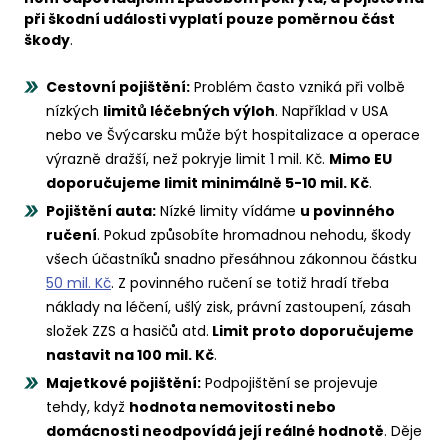
při škodní události vyplatí pouze poměrnou část
škody
.
Cestovní pojištění:
Problém často vzniká při volbě
nízkých
limitů léčebných výloh
. Například v USA
nebo ve Švýcarsku může být hospitalizace a operace
výrazně dražší, než pokryje limit 1 mil. Kč.
Mimo EU
doporučujeme limit minimálně 5-10 mil. Kč
.
Pojištění auta:
Nízké limity vídáme
u povinného
ručení
. Pokud způsobíte hromadnou nehodu, škody
všech účastníků snadno přesáhnou zákonnou částku
50 mil. Kč
. Z povinného ručení se totiž hradí třeba
náklady na léčení, ušlý zisk, právní zastoupení, zásah
složek ZZS a hasičů atd.
Limit proto doporučujeme
nastavit na 100 mil. Kč
.
Majetkové pojištění:
Podpojištění se projevuje
tehdy, když
hodnota nemovitosti nebo
domácnosti neodpovídá její reálné hodnotě
. Děje