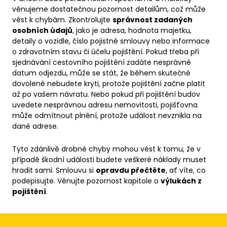
věnujeme dostatečnou pozornost detailům, což může
vést k chybám. Zkontrolujte
správnost zadaných
osobních údajů
, jako je adresa, hodnota majetku,
detaily o vozidle, číslo pojistné smlouvy nebo informace
o zdravotním stavu či účelu pojištění. Pokud třeba při
sjednávání cestovního pojištění zadáte nesprávné
datum odjezdu, může se stát, že během skutečné
dovolené nebudete kryti, protože pojištění začne platit
až po vašem návratu. Nebo pokud při pojištění budov
uvedete nesprávnou adresu nemovitosti, pojišťovna
může odmítnout plnění, protože událost nevznikla na
dané adrese.
Tyto zdánlivě drobné chyby mohou vést k tomu, že v
případě škodní události budete veškeré náklady muset
hradit sami. Smlouvu si
opravdu přečtěte
, ať víte, co
podepisujte. Věnujte pozornost kapitole o
výlukách z
pojištění
.