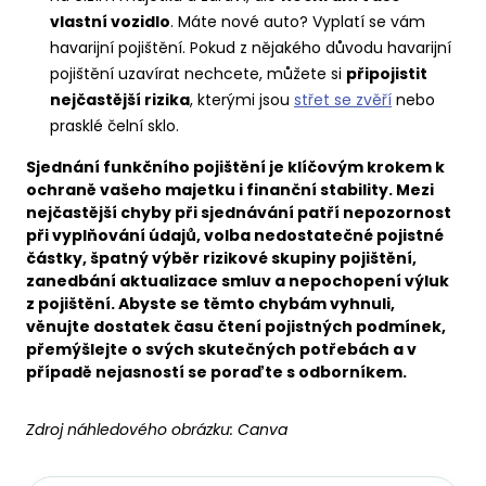
vlastní vozidlo
. Máte nové auto? Vyplatí se vám
havarijní pojištění. Pokud z nějakého důvodu havarijní
pojištění uzavírat nechcete, můžete si
připojistit
nejčastější rizika
, kterými jsou
střet se zvěří
nebo
prasklé čelní sklo.
Sjednání funkčního pojištění je klíčovým krokem k
ochraně vašeho majetku i finanční stability. Mezi
nejčastější chyby při sjednávání patří nepozornost
při vyplňování údajů, volba nedostatečné pojistné
částky, špatný výběr rizikové skupiny pojištění,
zanedbání aktualizace smluv a nepochopení výluk
z pojištění. Abyste se těmto chybám vyhnuli,
věnujte dostatek času čtení pojistných podmínek,
přemýšlejte o svých skutečných potřebách a v
případě nejasností se poraďte s odborníkem.
Zdroj náhledového obrázku:
Canva