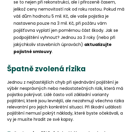
se to nejen při rekonstrukci, ale i přirozeně časem,
jelikož ceny nemovitostí rok od roku rostou. Pokud má
váš dům hodnotu 5 mil. Kč, ale vaše pojistka je
nastavena pouze na 3 mil. Kč, při požáru vám
pojišťovna vyplatí jen poměrnou část škody. Jak se
podpojištění vyhnout? Jednou za 3 roky (nebo při
jakýchkoliv stavebních úpravách)
aktualizujte
pojistné smlouvy
.
Špatně zvolená rizika
Jednou z nejčastějších chyb při sjednávání pojištění je
výběr nesprávných nebo nedostatečných rizik, která má
pojistka pokrývat. Lidé často volí základní varianty
pojištění, které jsou levnější, ale nezahrnují všechna rizika
relevantní pro jejich konkrétní situaci. Při škodní události
pojištění nemusí pokrýt náklady, které byste očekávali, a
vy je musíte hradit ze své kapsy.