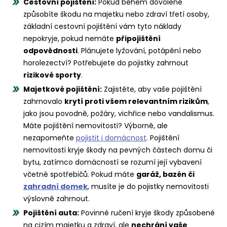
Cestovní pojištění:
Pokud během dovolené
způsobíte škodu na majetku nebo zdraví třetí osoby,
základní cestovní pojištění vám tyto náklady
nepokryje, pokud nemáte
připojištění
odpovědnosti
. Plánujete lyžování, potápění nebo
horolezectví? Potřebujete do pojistky zahrnout
rizikové sporty
.
Majetkové pojištění:
Zajistěte, aby vaše pojištění
zahrnovalo
krytí proti všem relevantním rizikům
,
jako jsou povodně, požáry, vichřice nebo vandalismus.
Máte pojištění nemovitosti? Výborně, ale
nezapomeňte
pojistit i domácnost
. Pojištění
nemovitosti kryje škody na pevných částech domu či
bytu, zatímco domácností se rozumí její vybavení
včetně spotřebičů. Pokud máte
garáž, bazén či
zahradní domek
, musíte je do pojistky nemovitosti
výslovně zahrnout.
Pojištění auta:
Povinné ručení kryje škody způsobené
na cizím majetku a zdraví, ale
nechrání vaše