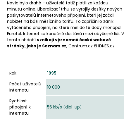
Navíc bylo drahé – uživatelé totiž platili za každou
minutu online. Liberalizací trhu se vyrojily desítky nových
poskytovatelů internetového připojení, kteří jej začali
nabízet na bázi měsíčního tarifu. To zapříčinilo zánik
vytáčeného připojení, na které měl do té doby monopol
Eurotel. Internet se konečně dostává mezi obyčejné lidi. V
tomto období
vznikají významné české webové
stránky, jako je Seznam.cz
, Centrum.cz či iDNES.cz.
Rok
Počet uživatelů internetu
Rychlost připojení k internet
Rok
1995
Počet uživatelů
10 000
internetu
Rychlost
připojení k
56 kb/s (dial-up)
internetu