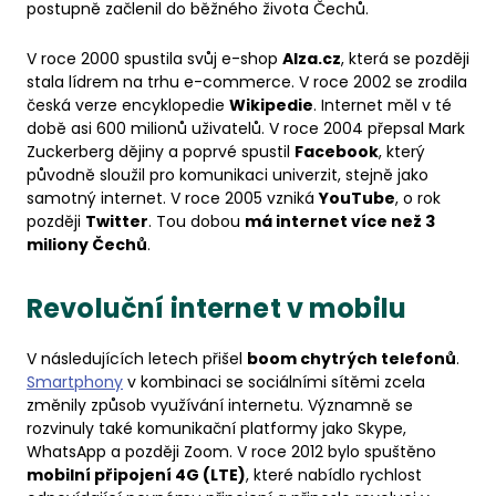
postupně začlenil do běžného života Čechů.
V roce 2000 spustila svůj e-shop
Alza.cz
, která se později
stala lídrem na trhu e-commerce. V roce 2002 se zrodila
česká verze encyklopedie
Wikipedie
. Internet měl v té
době asi 600 milionů uživatelů. V roce 2004 přepsal Mark
Zuckerberg dějiny a poprvé spustil
Facebook
, který
původně sloužil pro komunikaci univerzit, stejně jako
samotný internet. V roce 2005 vzniká
YouTube
, o rok
později
Twitter
. Tou dobou
má internet více než 3
miliony Čechů
.
Revoluční internet v mobilu
V následujících letech přišel
boom chytrých telefonů
.
Smartphony
v kombinaci se sociálními sítěmi zcela
změnily způsob využívání internetu. Významně se
rozvinuly také komunikační platformy jako Skype,
WhatsApp a později Zoom. V roce 2012 bylo spuštěno
mobilní připojení 4G (LTE)
, které nabídlo rychlost