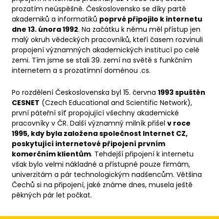
prozatím neúspěšně. Československo se díky partě
akademiků a informatiků
poprvé připojilo k internetu
dne 13. února 1992
. Na začátku k němu měl přístup jen
malý okruh vědeckých pracovníků, kteří časem rozvinuli
propojení významných akademických institucí po celé
zemi. Tím jsme se stali 39. zemí na světě s funkčním
internetem a s prozatímní doménou .cs.
Po rozdělení Československa byl 15. června
1993 spuštěn
CESNET
(Czech Educational and Scientific Network),
první páteřní síť propojující všechny akademické
pracovníky v ČR. Další významný milník přišel
v roce
1995, kdy byla založena společnost Internet CZ,
poskytující internetové připojení prvním
komerčním klientům
. Tehdejší připojení k internetu
však bylo velmi nákladné a přístupné pouze firmám,
univerzitám a pár technologickým nadšencům. Většina
Čechů si na připojení, jaké známe dnes, musela ještě
pěkných pár let počkat.