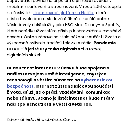
odpovídající pevnému připojení a přineslo revoluci v
mobilním surfování a streamování. V roce 2016 vstoupila
na český trh
streamovací platforma Netflix
, která
odstartovala boom sledování filmů a seriálů online.
Následovaly další služby jako HBO Max, Disney+ a Spotify,
které nabídly uživatelům přístup k obrovskému množství
obsahu. Online zábava se stala běžnou součástí života a
významně ovlivnila tradiční televizi a rádio.
Pandemie
COVID-19 ještě urychlila digitalizaci
a rozvoj
digitálních služeb.
Budoucnost internetu v Česku bude spojena s
dalším rozvojem umělé inteligence, chytrých
technologií a větším důrazem na
kybernetickou
bezpečnost
. Internet zůstane klíčovou součástí
života, ať už jde o práci, vzdělávání, komunikaci
nebo zábavu. Jedno je jisté: internet bude hrát v
naší společnosti stále větší a větší roli.
Zdroj náhledového obrázku:
Canva