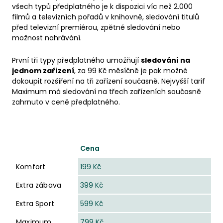
všech typů předplatného je k dispozici víc než 2.000
filmů a televizních pořadů v knihovně, sledování titulů
před televizní premiérou, zpětné sledování nebo
možnost nahrávání.
První tři typy předplatného umožňují
sledování na
jednom zařízení
, za 99 Kč měsíčně je pak možné
dokoupit rozšíření na tři zařízení současně. Nejvyšší tarif
Maximum má sledování na třech zařízeních současně
zahrnuto v ceně předplatného.
Komfort
Extra zábava
Extra Sport
Maximum
Cena
Komfort
199 Kč
Extra zábava
399 Kč
Extra Sport
599 Kč
Maximum
799 Kč