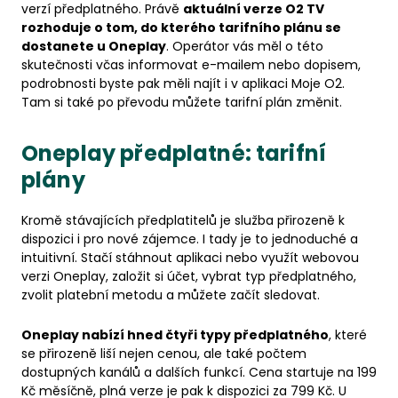
verzí předplatného. Právě
aktuální verze O2 TV
rozhoduje o tom, do kterého tarifního plánu se
dostanete u Oneplay
. Operátor vás měl o této
skutečnosti včas informovat e-mailem nebo dopisem,
podrobnosti byste pak měli najít i v aplikaci Moje O2.
Tam si také po převodu můžete tarifní plán změnit.
Oneplay předplatné: tarifní
plány
Kromě stávajících předplatitelů je služba přirozeně k
dispozici i pro nové zájemce. I tady je to jednoduché a
intuitivní. Stačí stáhnout aplikaci nebo využít webovou
verzi Oneplay, založit si účet, vybrat typ předplatného,
zvolit platební metodu a můžete začít sledovat.
Oneplay nabízí hned čtyři typy předplatného
, které
se přirozeně liší nejen cenou, ale také počtem
dostupných kanálů a dalších funkcí. Cena startuje na 199
Kč měsíčně, plná verze je pak k dispozici za 799 Kč. U