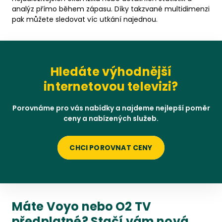
analýz přímo během zápasu. Díky takzvané multidimenzi
pak můžete sledovat víc utkání najednou.
Hledáte výhodnější
internetovou televizi?
Porovnáme pro vás nabídky a najdeme nejlepší poměr
ceny a nabízených služeb.
CHCI POROVNAT CENY
Máte Voyo nebo O2 TV
předplatné? Stačí vám nová