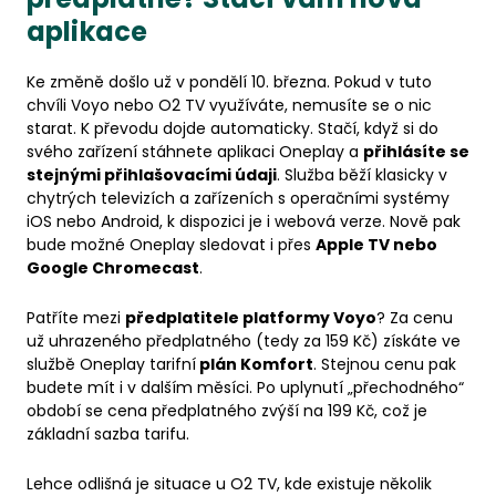
aplikace
Ke změně došlo už v pondělí 10. března. Pokud v tuto
chvíli Voyo nebo O2 TV využíváte, nemusíte se o nic
starat. K převodu dojde automaticky. Stačí, když si do
svého zařízení stáhnete aplikaci Oneplay a
přihlásíte se
stejnými přihlašovacími údaji
. Služba běží klasicky v
chytrých televizích a zařízeních s operačními systémy
iOS nebo Android, k dispozici je i webová verze. Nově pak
bude možné Oneplay sledovat i přes
Apple TV nebo
Google Chromecast
.
Patříte mezi
předplatitele platformy Voyo
? Za cenu
už uhrazeného předplatného (tedy za 159 Kč) získáte ve
službě Oneplay tarifní
plán Komfort
. Stejnou cenu pak
budete mít i v dalším měsíci. Po uplynutí „přechodného“
období se cena předplatného zvýší na 199 Kč, což je
základní sazba tarifu.
Lehce odlišná je situace u O2 TV, kde existuje několik