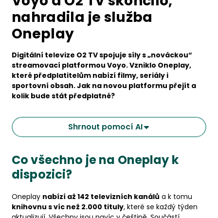
Voyo a O2 TV skončilo,
nahradila je služba
Oneplay
Digitální televize O2 TV spojuje síly s „nováckou“
streamovací platformou Voyo. Vzniklo Oneplay,
které předplatitelům nabízí filmy, seriály i
sportovní obsah. Jak na novou platformu přejít a
kolik bude stát předplatné?
Shrnout pomocí AI
Co všechno je na Oneplay k
dispozici?
Oneplay
nabízí až 142 televizních kanálů
a k tomu
knihovnu s víc než 2.000 tituly
, které se každý týden
aktualizují. Všechny jsou navíc v češtině. Součástí