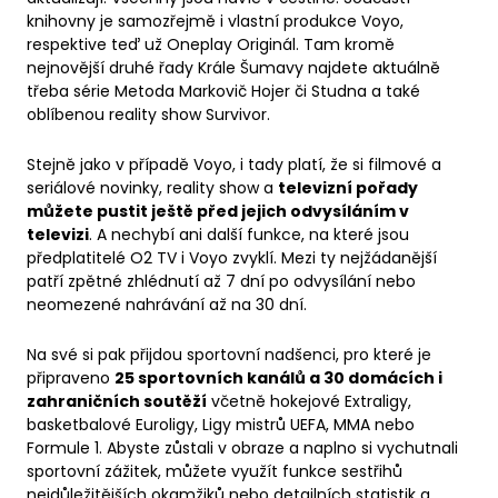
knihovny je samozřejmě i vlastní produkce Voyo,
respektive teď už Oneplay Originál. Tam kromě
nejnovější druhé řady Krále Šumavy najdete aktuálně
třeba série Metoda Markovič Hojer či Studna a také
oblíbenou reality show Survivor.
Stejně jako v případě Voyo, i tady platí, že si filmové a
seriálové novinky, reality show a
televizní pořady
můžete pustit ještě před jejich odvysíláním v
televizi
. A nechybí ani další funkce, na které jsou
předplatitelé O2 TV i Voyo zvyklí. Mezi ty nejžádanější
patří zpětné zhlédnutí až 7 dní po odvysílání nebo
neomezené nahrávání až na 30 dní.
Na své si pak přijdou sportovní nadšenci, pro které je
připraveno
25 sportovních kanálů a 30 domácích i
zahraničních soutěží
včetně hokejové Extraligy,
basketbalové Euroligy, Ligy mistrů UEFA, MMA nebo
Formule 1. Abyste zůstali v obraze a naplno si vychutnali
sportovní zážitek, můžete využít funkce sestřihů
nejdůležitějších okamžiků nebo detailních statistik a