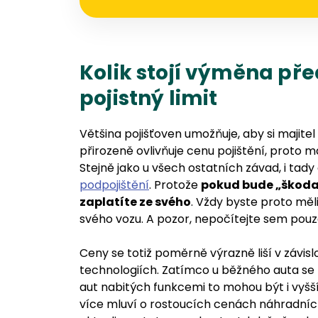
Kolik stojí výměna př
pojistný limit
Většina pojišťoven umožňuje, aby si majitel 
přirozeně ovlivňuje cenu pojištění, proto m
Stejně jako u všech ostatních závad, i tady
podpojištění
. Protože
pokud bude „škoda“
zaplatíte ze svého
. Vždy byste proto měl
svého vozu. A pozor, nepočítejte sem pouze
Ceny se totiž poměrně výrazně liší v závislos
technologiích. Zatímco u běžného auta se 
aut nabitých funkcemi to mohou být i vyšší 
více mluví o rostoucích cenách náhradních 