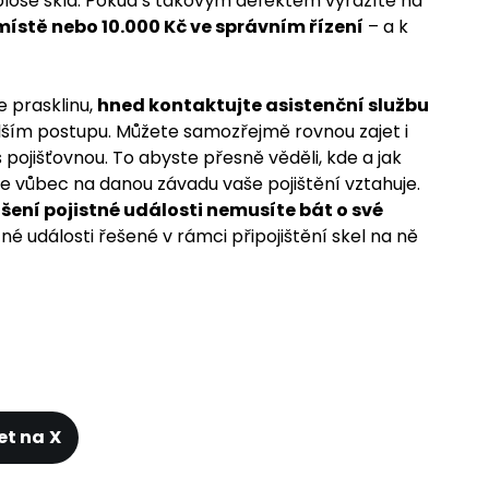
 ploše skla. Pokud s takovým defektem vyrazíte na
místě nebo 10.000 Kč ve správním řízení
– a k
e prasklinu,
hned kontaktujte asistenční službu
lším postupu. Můžete samozřejmě rovnou zajet i
 s pojišťovnou. To abyste přesně věděli, kde a jak
 se vůbec na danou závadu vaše pojištění vztahuje.
ášení pojistné události nemusíte bát o své
stné události řešené v rámci připojištění skel na ně
et na X