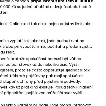
 bavíme o cenách,
připojištění s limitem 10.000 Kč
u 20.000 Kč se jedná přibližně o dvojnásobek. Hodně
tění.
k. Ohlídejte si tak dejte nejen pojistný limit, ale
íze vyplatí tak jako tak, jinde budou trvat na
k třeba při výpočtu limitu počítat a předem zjistit,
u řešit.
išťovně, protože spoluúčast nemusí být vůbec
 od pár stovek až do několika tisíc. Vyšší
jištění, proto se často doporučuje sjednat si tak
učení. Některé pojišťovny pak mají spoluúčast
ší stupeň ochrany před pojistnými podvody,
hvíli, kdy už prasklina existuje. Pokud tedy k hlášení
ní připojištění, pojišťovna může účtovat vyšší
ěnu skla v každém případě, jinde mohou pracovat