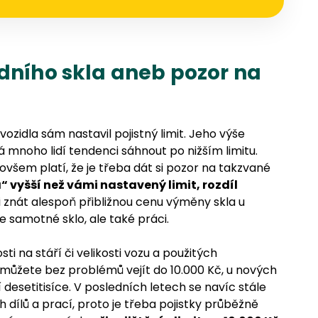
edního skla aneb pozor na
vozidla sám nastavil pojistný limit. Jeho výše
á mnoho lidí tendenci sáhnout po nižším limitu.
 ovšem platí, že je třeba dát si pozor na takzvané
 vyšší než vámi nastavený limit, rozdíl
i znát alespoň přibližnou cenu výměny skla u
 samotné sklo, ale také práci.
ti na stáří či velikosti vozu a použitých
můžete bez problémů vejít do 10.000 Kč, u nových
desetitisíce. V posledních letech se navíc stále
dílů a prací, proto je třeba pojistky průběžně