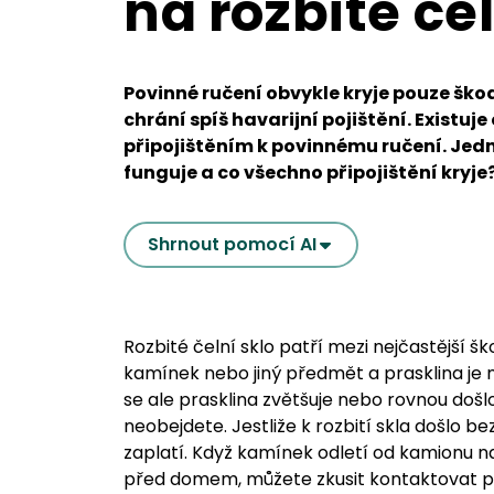
na rozbité čel
Povinné ručení obvykle kryje pouze ško
chrání spíš havarijní pojištění. Existuje
připojištěním k povinnému ručení. Jedno
funguje a co všechno připojištění kryje
Shrnout pomocí AI
Rozbité čelní sklo patří mezi nejčastější 
kamínek nebo jiný předmět a prasklina je 
se ale prasklina zvětšuje nebo rovnou doš
neobejdete. Jestliže k rozbití skla došlo be
zaplatí. Když kamínek odletí od kamionu na
před domem, můžete zkusit kontaktovat pr