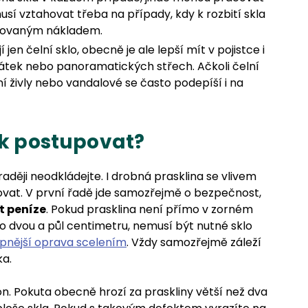
usí vztahovat třeba na případy, kdy k rozbití skla
avovaným nákladem.
í jen čelní sklo, obecně je ale lepší mít v pojistce i
átek nebo panoramatických střech. Ačkoli čelní
dní živly nebo vandalové se často podepíší i na
ak postupovat?
raději neodkládejte. I drobná prasklina se vlivem
ovat. V první řadě jde samozřejmě o bezpečnost,
t peníze
. Pokud prasklina není přímo v zorném
do dvou a půl centimetru, nemusí být nutné sklo
upnější oprava scelením
. Vždy samozřejmě záleží
ka.
on. Pokuta obecně hrozí za praskliny větší než dva