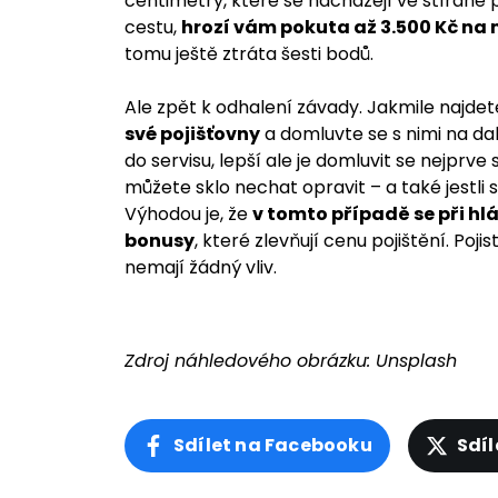
centimetry, které se nacházejí ve stírané
cestu,
hrozí vám pokuta až 3.500 Kč na 
tomu ještě ztráta šesti bodů.
Ale zpět k odhalení závady. Jakmile najdet
své pojišťovny
a domluvte se s nimi na da
do servisu, lepší ale je domluvit se nejprve
můžete sklo nechat opravit – a také jestli
Výhodou je, že
v tomto případě se při hl
bonusy
, které zlevňují cenu pojištění. Poji
nemají žádný vliv.
Zdroj náhledového obrázku:
Unsplash
Sdílet na Facebooku
Sdíl