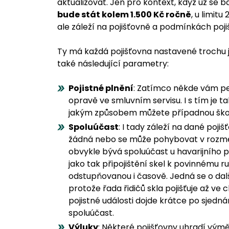
aktualizovat. Jen pro kontext, když už se
bude stát kolem 1.500 Kč ročně
, u limit
ale záleží na pojišťovně a podmínkách pojiš
Ty má každá pojišťovna nastavené trochu jina
také následující parametry:
Pojistné plnění
: Zatímco někde vám pen
opravě ve smluvním servisu. I s tím je ta
jakým způsobem můžete případnou škod
Spoluúčast
: I tady záleží na dané poj
žádná nebo se může pohybovat v rozmezí
obvykle bývá spoluúčast u havarijního po
jako tak připojištění skel k povinnému r
odstupňovanou i časově. Jedná se o dal
protože řada řidičů skla pojišťuje až ve c
pojistné události dojde krátce po sjedná
spoluúčast.
Výluky
: Některé pojišťovny uhradí vým