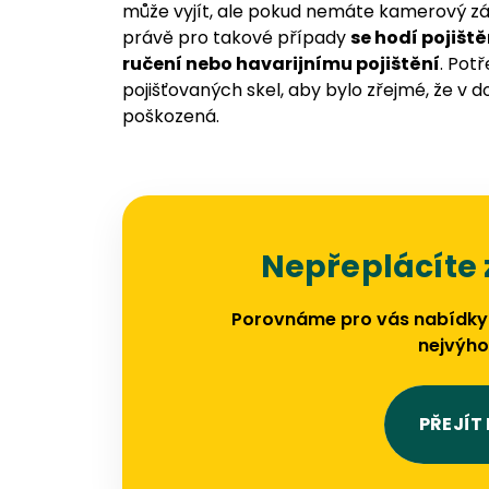
může vyjít, ale pokud nemáte kamerový z
právě pro takové případy
se hodí pojišt
ručení nebo havarijnímu pojištění
. Pot
pojišťovaných skel, aby bylo zřejmé, že v
poškozená.
Nepřeplácíte 
Porovnáme pro vás nabídky
nejvýho
PŘEJÍT