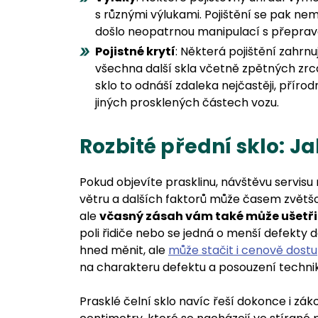
s různými výlukami. Pojištění se pak nem
došlo neopatrnou manipulací s přepr
Pojistné krytí
: Některá pojištění zahrnuj
všechna další skla včetně zpětných zrc
sklo to odnáší zdaleka nejčastěji, příro
jiných prosklených částech vozu.
Rozbité přední sklo: J
Pokud objevíte prasklinu, návštěvu servisu 
větru a dalších faktorů může časem zvětš
ale
včasný zásah vám také může ušetři
poli řidiče nebo se jedná o menší defekty 
hned měnit, ale
může stačit i cenově dost
na charakteru defektu a posouzení techni
Prasklé čelní sklo navíc řeší dokonce i zák