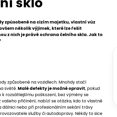
ní sklo
dy způsobené na cizím majetku, vlastní vůz
 ovšem několik výjimek, které lze řešit
u z nich je právě ochrana čelního skla. Jak to
?
škody způsobené na vozidlech. Mnohdy stačí
na světě.
Malé defekty je možné opravit
, pokud
lo k rozsáhlejšímu poškození, bez výměny se
z vašeho přičinění, nabízí se otázka, kdo to vlastně
 dálnici nebo při profesionálním sekání trávy
ovozovatele služby či autodopravy. Někdy to sice