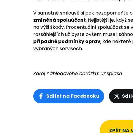
V samotné smlouvě si pak nezapomeňte oh
zmíněná spoluúčast
. Nejjistější je, když
na výši škody. Procentuální spoluúčast se 
rozsáhlejších už byste ovšem museli sáhnou
případné podmínky oprav
, kde někter
vybraných servisech.
Zdroj náhledového obrázku:
Unsplash
Sdílet na Facebooku
Sdíl
ZPĚT NA