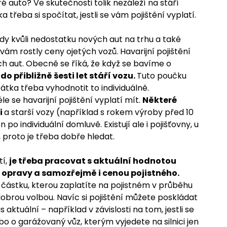
é auto? Ve skutečnosti tolik nezáleží na stáří
a třeba si spočítat, jestli se vám pojištění vyplatí.
dy kvůli nedostatku nových aut na trhu a také
 rostly ceny ojetých vozů. Havarijní pojištění
ch aut. Obecně se říká, že když se bavíme o
o přibližně šesti let stáří vozu.
Tuto poučku
átka třeba vyhodnotit to individuálně.
e se havarijní pojištění vyplatí mít.
Některé
i
a starší vozy (například s rokem výroby před 10
en po individuální domluvě. Existují ale i pojišťovny, u
 proto je třeba dobře hledat.
tí,
je třeba pracovat s aktuální hodnotou
opravy a samozřejmě i cenou pojistného.
 částku, kterou zaplatíte na pojistném v průběhu
í dobrou volbou. Navíc si pojištění můžete poskládat
ás aktuální – například v závislosti na tom, jestli se
 o garážovaný vůz, kterým vyjedete na silnici jen