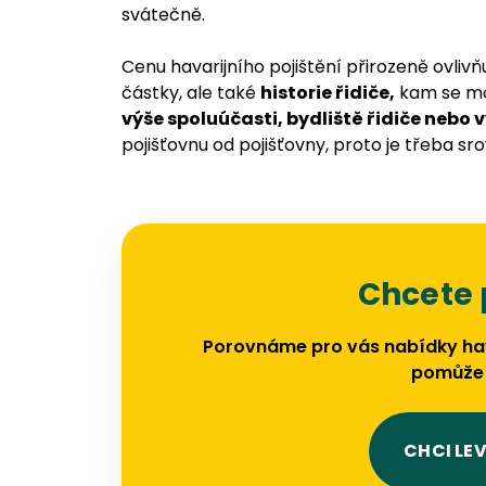
svátečně.
Cenu havarijního pojištění přirozeně ovlivň
částky, ale také
historie řidiče,
kam se mo
výše spoluúčasti, bydliště řidiče nebo 
pojišťovnu od pojišťovny, proto je třeba sr
Chcete 
Porovnáme pro vás nabídky hava
pomůže n
CHCI LEV