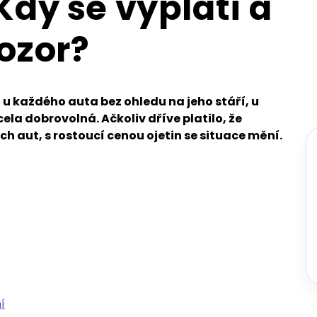
 Kdy se vyplatí a
pozor?
 u každého auta bez ohledu na jeho stáří, u
cela dobrovolná. Ačkoliv dříve platilo, že
ch aut, s rostoucí cenou ojetin se situace mění.
í