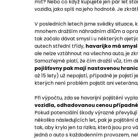
mít? Nebo co když kupujete jen pár let star
vozidla, jako spíš na jeho hodnotě. Je zkrátk
V posledních letech jsme svědky situace, k
mnohem dražším náhradním dílům a opravám
tak začalo dávat smysl i u některých ojetý
autech střední třídy,
havarijko má smysl d
ale nelze vztáhnout na všechna auta, je zkr
Samozřejmě platí, že čím dražší vůz, tím dél
pojišťovny pak mají nastavenou hranic
až 15 lety) už nepojistí, případně je pojistí j
kterých není problém pojistit ani veterána,
Při výpočtu, zda se havarijní pojištění vypla
vozidla, odhadovanou cenou případné 
Pokud potenciální škody výrazně převyšují
několika následujících let, pak je pojištěn
tak, aby krylo jen ta rizika, která jsou pro v
jedná o auto s každodenním provozem, nebo