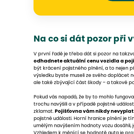
Na co si dát pozor při 
V první řadě je třeba dát si pozor na takz
odhadnete aktuální cenu vozidla a poji
být krácení pojistného plnění, a to nejen p
výsledku byste museli ze svého doplácet ne
ale také zbývající část škody – a takové p
Pokud vás napadá, že by to mohlo fungovat
trochu navýšili a v případě pojistné událo
zklamat.
Pojišťovna vám nikdy nevyplatí
pojistné události. Horní hranice plnění je
umělým navýšením hodnoty vozu dosáhli, je 
Vzhledem k měnící se hodnotě auta je proto