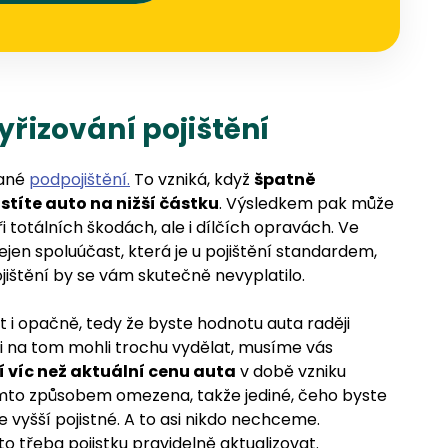
vyřizování pojištění
vané
podpojištění.
To vzniká, když
špatně
stíte auto na nižší částku
. Výsledkem pak může
ři totálních škodách, ale i dílčích opravách. Ve
jen spoluúčast, která je u pojištění standardem,
ojištění by se vám skutečně nevyplatilo.
 i opačně, tedy že byste hodnotu auta raději
sti na tom mohli trochu vydělat, musíme vás
 víc než aktuální cenu auta
v době vzniku
 tímto způsobem omezena, takže jediné, čeho byste
vyšší pojistné. A to asi nikdo nechceme.
 třeba pojistku pravidelně aktualizovat.