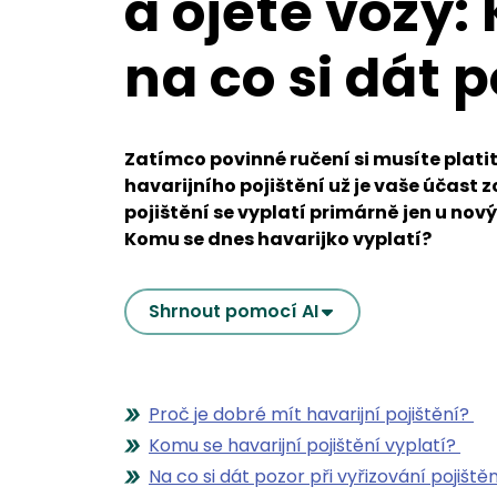
a ojeté vozy:
na co si dát 
Zatímco povinné ručení si musíte platit
havarijního pojištění už je vaše účast z
pojištění se vyplatí primárně jen u nový
Komu se dnes havarijko vyplatí?
Shrnout pomocí AI
Proč je dobré mít havarijní pojištění?
Komu se havarijní pojištění vyplatí?
Na co si dát pozor při vyřizování pojištěn