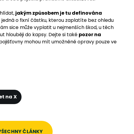
lídat,
jakým způsobem je tu definována
 se jedná o fixní částku, kterou zaplatíte bez ohledu
vám sice může vyplatit u nejmenších škod, u těch
t hlouběji do kapsy. Dejte si také
pozor na
é pojišťovny mohou mít umožněné opravy pouze ve
et na X
 VŠECHNY ČLÁNKY