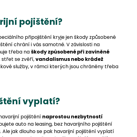
ijní pojištění?
peciálního připojištění kryje jen škody způsobené
štění chrání i vás samotné. V závislosti na
huje třeba na
škody způsobené při zaviněné
, střet se zvěří,
vandalismus nebo krádež
ňkové služby, v rámci kterých jsou chráněny třeba
štění vyplatí?
havarijní pojištění
naprostou nezbytností
pujete auto na leasing, bez havarijního pojištění
e jak dlouho se pak havarijní pojištění vyplatí