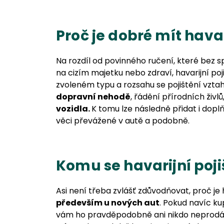
Proč je dobré mít havar
Na rozdíl od povinného ručení, které bez s
na cizím majetku nebo zdraví, havarijní poji
zvoleném typu a rozsahu se pojištění vzta
dopravní nehodě
, řádění přírodních živlů
vozidla.
K tomu lze následně přidat i dopl
věci převážené v autě a podobně.
Komu se havarijní poji
Asi není třeba zvlášť zdůvodňovat, proč je 
především u nových aut
. Pokud navíc ku
vám ho pravděpodobně ani nikdo neprodá. Al