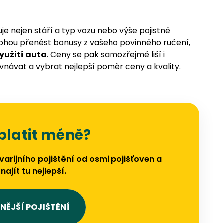
uje nejen stáří a typ vozu nebo výše pojistné
hou přenést bonusy z vašeho povinného ručení,
využití auta
. Ceny se pak samozřejmě liší i
ovnávat a vybrat nejlepší poměr ceny a kvality.
platit méně?
rijního pojištění od osmi pojišťoven a
ajít tu nejlepší.
NĚJŠÍ POJIŠTĚNÍ