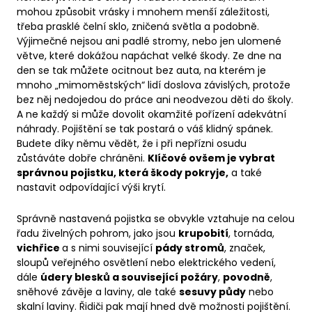
mohou způsobit vrásky i mnohem menší záležitosti,
třeba prasklé čelní sklo, zničená světla a podobně.
Výjimečné nejsou ani padlé stromy, nebo jen ulomené
větve, které dokážou napáchat velké škody. Ze dne na
den se tak můžete ocitnout bez auta, na kterém je
mnoho „mimoměstských“ lidí doslova závislých, protože
bez něj nedojedou do práce ani neodvezou děti do školy.
A ne každý si může dovolit okamžité pořízení adekvátní
náhrady. Pojištění se tak postará o váš klidný spánek.
Budete díky němu vědět, že i při nepřízni osudu
zůstáváte dobře chráněni.
Klíčové ovšem je vybrat
správnou pojistku, která škody pokryje,
a také
nastavit odpovídající výši krytí.
Správně nastavená pojistka se obvykle vztahuje na celou
řadu živelných pohrom, jako jsou
krupobití
, tornáda,
vichřice
a s nimi související
pády stromů
, značek,
sloupů veřejného osvětlení nebo elektrického vedení,
dále
údery blesků a související požáry
,
povodně
,
sněhové závěje a laviny, ale také
sesuvy půdy
nebo
skalní laviny. Řidiči pak mají hned dvě možnosti pojištění.