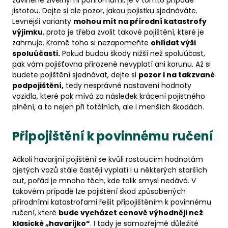
zaviněné živelnými pohromami, je v tomto případě
jistotou. Dejte si ale pozor, jakou pojistku sjednáváte.
Levnější varianty
mohou mít na přírodní katastrofy
výjimku
, proto je třeba zvolit takové pojištění, které je
zahrnuje. Kromě toho si nezapomeňte
ohlídat výši
spoluúčasti.
Pokud budou škody nižší než spoluúčast,
pak vám pojišťovna přirozeně nevyplatí ani korunu. Až si
budete pojištění sjednávat, dejte si
pozor i na takzvané
podpojištění,
tedy nesprávné nastavení hodnoty
vozidla, které pak mívá za následek krácení pojistného
plnění, a to nejen při totálních, ale i menších škodách.
Připojištění k povinnému ručení
Ačkoli havarijní pojištění se kvůli rostoucím hodnotám
ojetých vozů stále častěji vyplatí i u některých starších
aut, pořád je mnoho těch, kde tolik smysl nedává. V
takovém případě lze pojištění škod způsobených
přírodními katastrofami řešit připojištěním k povinnému
ručení, které
bude vycházet cenově výhodněji než
klasické „havarijko“
. I tady je samozřejmě důležité