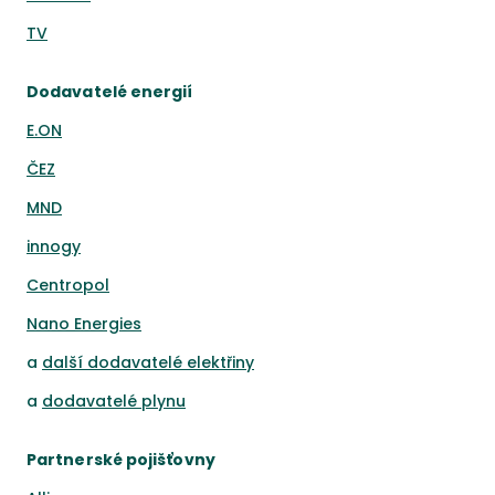
TV
Dodavatelé energií
E.ON
ČEZ
MND
innogy
Centropol
Nano Energies
a
další dodavatelé elektřiny
a
dodavatelé plynu
Partnerské pojišťovny