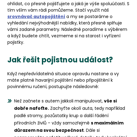
ohlídat, co přesně pojišťujete a jaká je výše spoluúčasti. S
tím vším vám rádi pomůžeme. Stačí využít náš
srovnávač autopojištění
a my se postaráme o
vyhledání nejvýhodnější nabídky, která přesně splňuje
vámi zadané parametry. Následně poradíme s výběrem
a když budete chtít, vezmeme si na starost i vyřízení
pojistky.
Jak řešit pojistnou událost?
Když nepředvídatelná situace opravdu nastane a vy
máte platné havarijní pojištění nebo připojištění k
povinnému ručení, postupujte následovně:
Než začnete s autem jakkoli manipulovat,
vše si
dobře nafoťte.
Zachyťte okolí auta, tedy například
padlé stromy, pozůstatky krup a další řádění
přírodních živlů – vždy samozřejmě
s maximálním
důrazem na svou bezpečnost
. Dále si