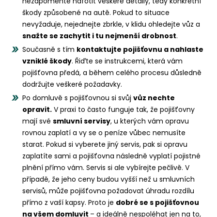
nezapomeňte nafotit veškeré detaily, tedy konkrétní
škody způsobené na autě. Pokud to situace
nevyžaduje, nejednejte zbrkle, v klidu ohledejte vůz a
snažte se zachytit i tu nejmenší drobnost
.
Současně s tím
kontaktujte pojišťovnu a nahlaste
vzniklé škody
. Řiďte se instrukcemi, která vám
pojišťovna předá, a během celého procesu důsledně
dodržujte veškeré požadavky.
Po domluvě s pojišťovnou si svůj
vůz nechte
opravit.
V praxi to často funguje tak, že pojišťovny
mají své
smluvní servisy
, u kterých vám opravu
rovnou zaplatí a vy se o peníze vůbec nemusíte
starat. Pokud si vyberete jiný servis, pak si opravu
zaplatíte sami a pojišťovna následně vyplatí pojistné
plnění přímo vám. Servis si ale vybírejte pečlivě. V
případě, že jeho ceny budou vyšší než u smluvních
servisů, může pojišťovna požadovat úhradu rozdílu
přímo z vaší kapsy. Proto je
dobré se s pojišťovnou
na všem domluvit
– a ideálně nespoléhat jen na to,