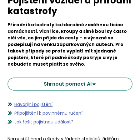
Pojištění vozidel a přírodní
katastrofy
Přírodní katastrofy každoročně zasáhnou tisíce
domácností. Vichřice, kroupy a silné bouřky často
ničí vše, co jim přijde do cesty – a výrazně se
podepisují na venku zaparkovaných autech. Pro
takové případy se proto vyplatí mít sjednané
pojištění, které případné škody pokryje a vy je
nebudete muset platit ze svého.
Shrnout pomocí AI
Havarijní pojištění
Připojištění k povinnému ručení
Jak řešit pojistnou událost?
Nemusí jít hned o škody v řádech statisíců, řidičům