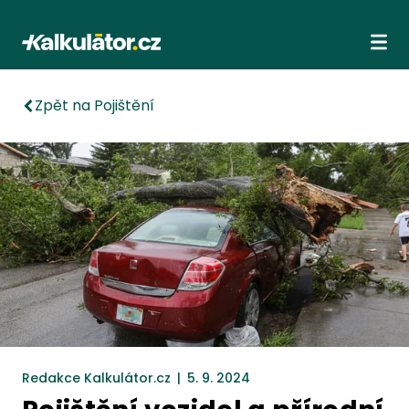
Kalkulátor.cz
Ote
Zpět na Pojištění
Redakce Kalkulátor.cz
|
5. 9. 2024