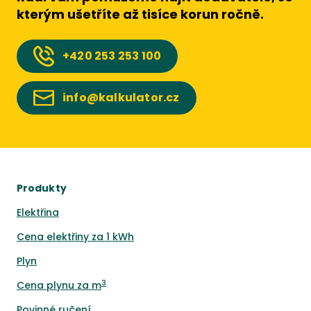
kterým ušetříte až tisíce korun ročně.
+420
253 253 100
info@kalkulator.cz
Produkty
Elektřina
Cena elektřiny za 1 kWh
Plyn
3
Cena plynu za m
Povinné ručení