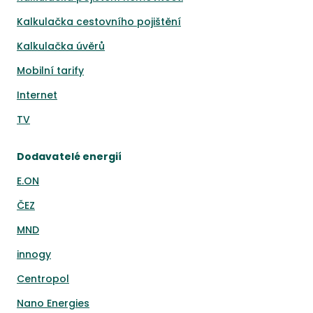
Kalkulačka cestovního pojištění
Kalkulačka úvěrů
Mobilní tarify
Internet
TV
Dodavatelé energií
E.ON
ČEZ
MND
innogy
Centropol
Nano Energies