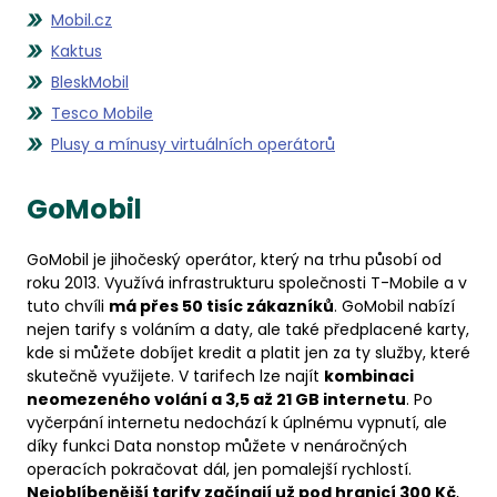
Mobil.cz
Kaktus
BleskMobil
Tesco Mobile
Plusy a mínusy virtuálních operátorů
GoMobil
GoMobil je jihočeský operátor, který na trhu působí od
roku 2013. Využívá infrastrukturu společnosti T-Mobile a v
tuto chvíli
má přes 50 tisíc zákazníků
. GoMobil nabízí
nejen tarify s voláním a daty, ale také předplacené karty,
kde si můžete dobíjet kredit a platit jen za ty služby, které
skutečně využijete. V tarifech lze najít
kombinaci
neomezeného volání a 3,5 až 21 GB internetu
. Po
vyčerpání internetu nedochází k úplnému vypnutí, ale
díky funkci Data nonstop můžete v nenáročných
operacích pokračovat dál, jen pomalejší rychlostí.
Nejoblíbenější tarify začínají už pod hranicí 300 Kč
,