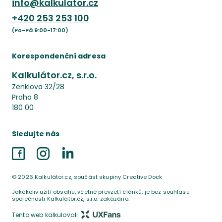
info@kalkulator.cz
+420
253 253 100
(Po-Pá 9:00-17:00)
Korespondenční adresa
Kalkulátor.cz, s.r.o.
Zenklova 32/28
Praha 8
180 00
Sledujte nás
Facebook
Instagram
LinkedIn
©
2026
Kalkulátor.cz, součást skupiny Creative Dock
Jakékoliv užití obsahu, včetně převzetí článků, je bez souhlasu
společnosti Kalkulátor.cz, s.r.o. zakázáno.
Tento web kalkulovali