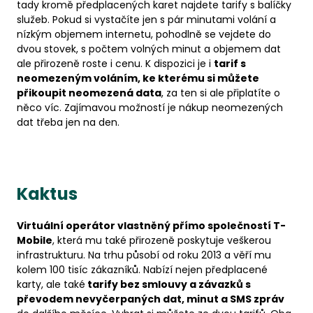
tady kromě předplacených karet najdete tarify s balíčky
služeb. Pokud si vystačíte jen s pár minutami volání a
nízkým objemem internetu, pohodlně se vejdete do
dvou stovek, s počtem volných minut a objemem dat
ale přirozeně roste i cenu. K dispozici je i
tarif s
neomezeným voláním, ke kterému si můžete
přikoupit neomezená data
, za ten si ale připlatíte o
něco víc. Zajímavou možností je nákup neomezených
dat třeba jen na den.
Kaktus
Virtuální operátor vlastněný přímo společností T-
Mobile
, která mu také přirozeně poskytuje veškerou
infrastrukturu. Na trhu působí od roku 2013 a věří mu
kolem 100 tisíc zákazníků. Nabízí nejen předplacené
karty, ale také
tarify bez smlouvy a závazků s
převodem nevyčerpaných dat, minut a SMS zpráv