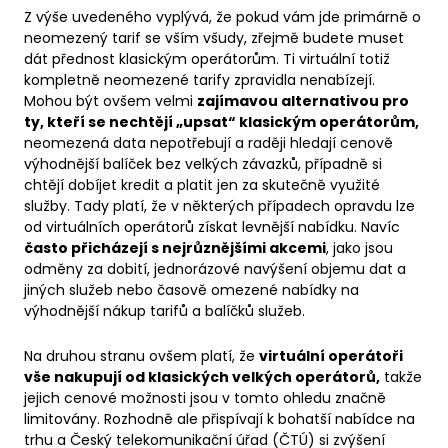
Z výše uvedeného vyplývá, že pokud vám jde primárně o
neomezený tarif se vším všudy, zřejmě budete muset
dát přednost klasickým operátorům. Ti virtuální totiž
kompletně neomezené tarify zpravidla nenabízejí.
Mohou být ovšem velmi
zajímavou alternativou pro
ty, kteří se nechtějí „upsat“ klasickým operátorům,
neomezená data nepotřebují a raději hledají cenově
výhodnější balíček bez velkých závazků, případně si
chtějí dobíjet kredit a platit jen za skutečně využité
služby. Tady platí, že v některých případech opravdu lze
od virtuálních operátorů získat levnější nabídku. Navíc
často přicházejí s nejrůznějšími akcemi
, jako jsou
odměny za dobití, jednorázové navýšení objemu dat a
jiných služeb nebo časově omezené nabídky na
výhodnější nákup tarifů a balíčků služeb.
Na druhou stranu ovšem platí, že
virtuální operátoři
vše nakupují od klasických velkých operátorů,
takže
jejich cenové možnosti jsou v tomto ohledu značně
limitovány. Rozhodně ale přispívají k bohatší nabídce na
trhu a Český telekomunikační úřad (ČTÚ) si zvýšení