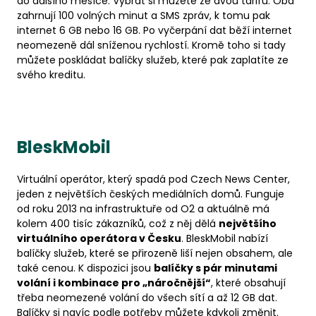
do dalšího měsíce. Vybrat si můžete ze dvou tarifů. Oba
zahrnují 100 volných minut a SMS zpráv, k tomu pak
internet 6 GB nebo 16 GB. Po vyčerpání dat běží internet
neomezeně dál sníženou rychlostí. Kromě toho si tady
můžete poskládat balíčky služeb, které pak zaplatíte ze
svého kreditu.
BleskMobil
Virtuální operátor, který spadá pod Czech News Center,
jeden z největších českých mediálních domů. Funguje
od roku 2013 na infrastruktuře od O2 a aktuálně má
kolem 400 tisíc zákazníků, což z něj dělá
největšího
virtuálního operátora v Česku
. BleskMobil nabízí
balíčky služeb, které se přirozeně liší nejen obsahem, ale
také cenou. K dispozici jsou
balíčky s pár minutami
volání i kombinace pro „náročnější“
, které obsahují
třeba neomezené volání do všech sítí a až 12 GB dat.
Balíčky si navíc podle potřeby můžete kdykoli změnit.